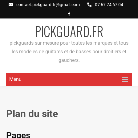
contact.pickguard.fr@gmail.com
07 67 74 67 04
PICKGUARD.FR
pickguards sur mesure pour toutes les marques et tous
les modèles de guitares et de basses pour droitiers et
gauchers.
Menu
Plan du site
Pages