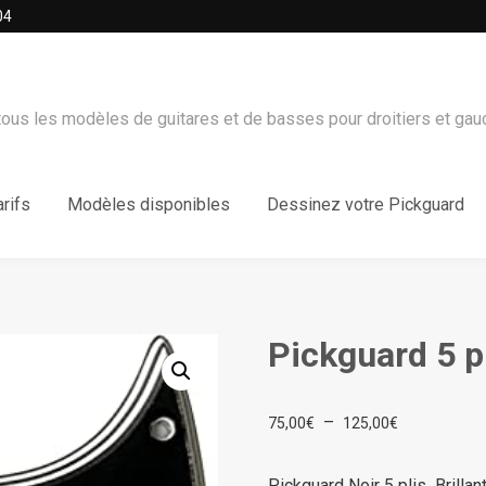
04
ous les modèles de guitares et de basses pour droitiers et gau
arifs
Modèles disponibles
Dessinez votre Pickguard
Pickguard 5 p
Plage
–
75,00
€
125,00
€
de
prix :
Pickguard Noir 5 plis Brilla