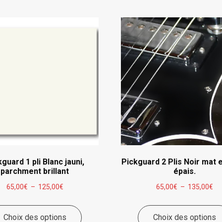
guard 1 pli Blanc jauni,
Pickguard 2 Plis Noir mat e
parchment brillant
épais.
Plage
Pl
65,00
€
–
125,00
€
65,00
€
–
135,00
€
de
de
Ce
prix :
pri
Choix des options
produit
Choix des options