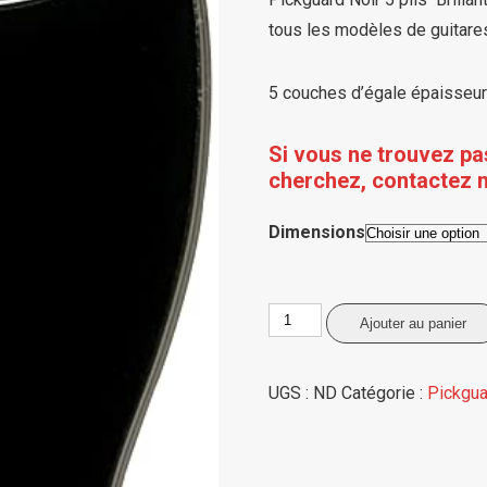
75,00€
tous les modèles de guitare
à
125,00€
5 couches d’égale épaisseur N
Si vous ne trouvez pa
cherchez, contactez 
Dimensions
quantité
Ajouter au panier
de
Pickguard
UGS :
ND
Catégorie :
Pickgua
5
plis
Noir