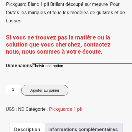
prix :
Pickguard Blanc 1 pli Brillant découpé sur mesure. Pour
65,00€
toutes les marques et tous les modèles de guitares et de
à
basses.
125,00€
Si vous ne trouvez pas la matière ou la
solution que vous cherchez, contactez
nous, nous sommes à votre écoute.
Dimensions
quantité
Ajouter au panier
de
Pickguard
UGS :
ND
Catégorie :
Pickguards 1 pli
1
pli
Description
Informations complémentaires
Blanc